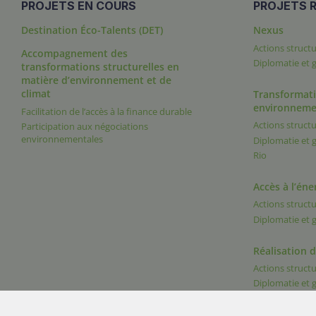
PROJETS EN COURS
PROJETS R
Destination Éco-Talents (DET)
Nexus
Actions structu
Accompagnement des
Diplomatie et
transformations structurelles en
matière d’environnement et de
climat
Transformati
environneme
Facilitation de l’accès à la finance durable
Actions structu
Participation aux négociations
environnementales
Diplomatie et
Rio
Accès à l’éne
Actions structu
Diplomatie et
Réalisation 
Actions structu
Diplomatie et