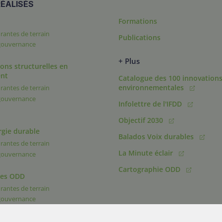
ÉALISÉS
Formations
rantes de terrain
Publications
 gouvernance
+ Plus
ons structurelles en
nt
Catalogue des 100 innovation
environnementales
rantes de terrain
 gouvernance
Infolettre de l'IFDD
Objectif 2030
rgie durable
Balados Voix durables
rantes de terrain
La Minute éclair
 gouvernance
Cartographie ODD
des ODD
rantes de terrain
 gouvernance