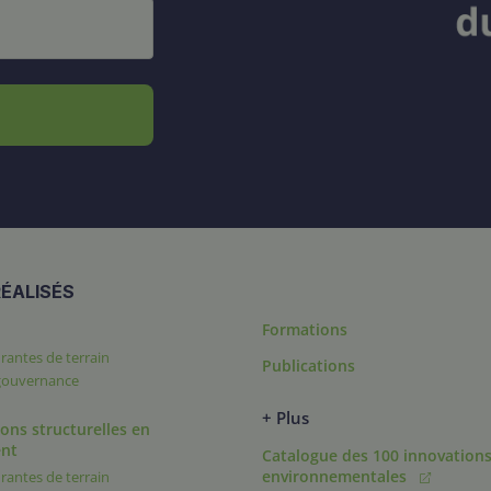
ÉALISÉS
Formations
rantes de terrain
Publications
 gouvernance
+ Plus
ons structurelles en
nt
Catalogue des 100 innovation
environnementales
rantes de terrain