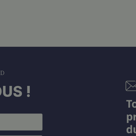
DD
US !