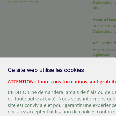
environnementales
Diplomatie et
Rio
Accès à l’éne
Actions structu
Diplomatie et
Réalisation 
Actions structu
Diplomatie et
Ce site web utilise les cookies
ATTENTION : toutes nos formations sont gratuit
200, chemin Sainte-Foy, burea
L’IFDD-OIF ne demandera jamais de frais ou de dép
ou toute autre activité. Nous vous informons que 
site est conviviale et pour garantir une expérienc
déclarez accepter l’utilisation de cookies confo