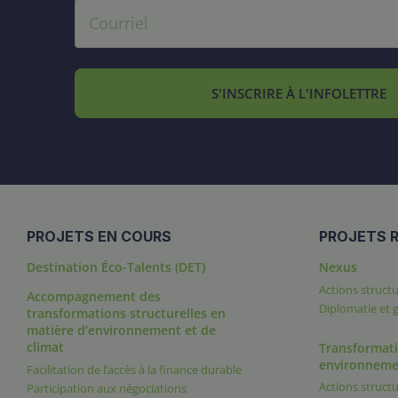
S'INSCRIRE À L'INFOLETTRE
PROJETS EN COURS
PROJETS R
Destination Éco-Talents (DET)
Nexus
Actions structu
Accompagnement des
Diplomatie et
transformations structurelles en
matière d’environnement et de
climat
Transformati
environneme
Facilitation de l’accès à la finance durable
Actions structu
Participation aux négociations