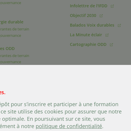
 gouvernance
Infolettre de l'IFDD
Objectif 2030
rgie durable
Balados Voix durables
rantes de terrain
La Minute éclair
 gouvernance
Cartographie ODD
des ODD
rantes de terrain
 gouvernance
es.
+ (1) 418 692 5
u 1.40, Québec, Québec, G1R 1T3, Canada
Tél. :
ôt pour s’inscrire et participer à une formation
ce site utilise des cookies pour assurer que notre
e optimale. En poursuivant sur ce site, vous
rmément à notre
politique de confidentialité
.