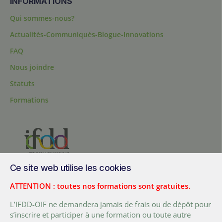
INFORMATIONS
Qui sommes-nous?
Actualités-Communiqués-Blogue-Innovations
FAQ
Nous joindre
Statuts
Formations
Ce site web utilise les cookies
200, chemin Sainte-Foy, bureau 1.40, Québec, Québec, G1R 1T3,
Canada
ATTENTION : toutes nos formations sont gratuites.
Tél. :
+ (1) 418 692 5727
L’IFDD-OIF ne demandera jamais de frais ou de dépôt pour
Fax :
+ (1) 418 692 5644
s’inscrire et participer à une formation ou toute autre