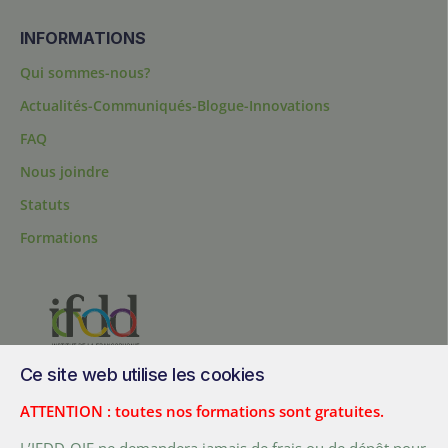
INFORMATIONS
Qui sommes-nous?
Actualités-Communiqués-Blogue-Innovations
FAQ
Nous joindre
Statuts
Formations
Ce site web utilise les cookies
200, chemin Sainte-Foy, bureau 1.40, Québec, Québec, G1R 1T3,
Canada
ATTENTION : toutes nos formations sont gratuites.
Tél. :
+ (1) 418 692 5727