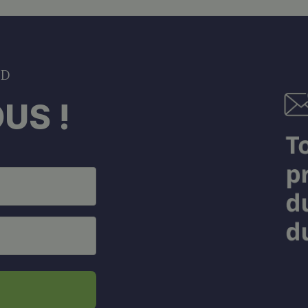
DD
US !