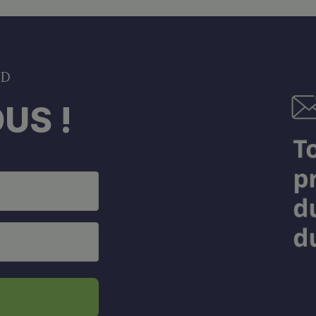
DD
US !