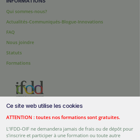
INFORMATIONS
Qui sommes-nous?
Actualités-Communiqués-Blogue-Innovations
FAQ
Nous joindre
Statuts
Formations
Ce site web utilise les cookies
200, chemin Sainte-Foy, bureau 1.40, Québec, Québec, G1R 1T3,
Canada
ATTENTION : toutes nos formations sont gratuites.
Tél. :
+ (1) 418 692 5727
L’IFDD-OIF ne demandera jamais de frais ou de dépôt pour
Fax :
+ (1) 418 692 5644
s’inscrire et participer à une formation ou toute autre