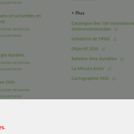
 gouvernance
+ Plus
ons structurelles en
nt
Catalogue des 100 innovation
environnementales
rantes de terrain
 gouvernance
Infolettre de l'IFDD
Objectif 2030
rgie durable
Balados Voix durables
rantes de terrain
La Minute éclair
 gouvernance
Cartographie ODD
des ODD
rantes de terrain
 gouvernance
es.