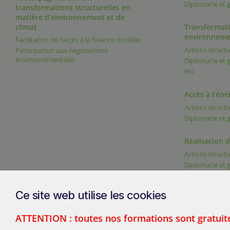
Diplomatie et
transformations structurelles en
matière d’environnement et de
climat
Transformati
environneme
Facilitation de l’accès à la finance durable
Actions structu
Participation aux négociations
environnementales
Diplomatie et
Rio
Accès à l’éne
Actions structu
Diplomatie et
Réalisation 
Actions structu
Diplomatie et
Ce site web utilise les cookies
ATTENTION : toutes nos formations sont gratuit