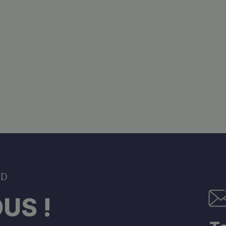
DD
US !