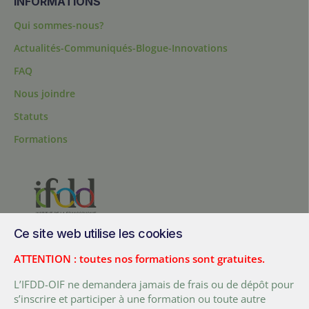
INFORMATIONS
Qui sommes-nous?
Actualités-Communiqués-Blogue-Innovations
FAQ
Nous joindre
Statuts
Formations
Ce site web utilise les cookies
200, chemin Sainte-Foy, bureau 1.40, Québec, Québec, G1R 1T3,
Canada
ATTENTION : toutes nos formations sont gratuites.
Tél. :
+ (1) 418 692 5727
L’IFDD-OIF ne demandera jamais de frais ou de dépôt pour
Fax :
+ (1) 418 692 5644
s’inscrire et participer à une formation ou toute autre