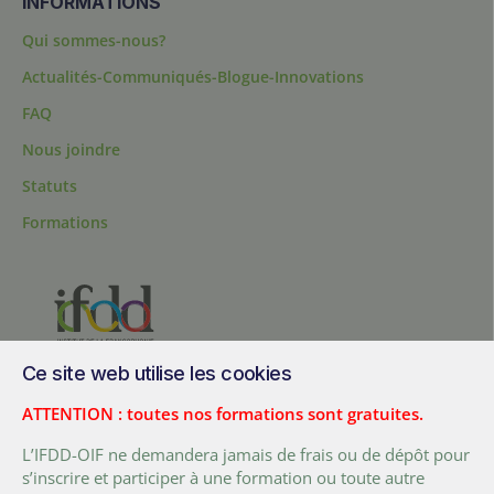
INFORMATIONS
Qui sommes-nous?
Actualités-Communiqués-Blogue-Innovations
FAQ
Nous joindre
Statuts
Formations
Ce site web utilise les cookies
200, chemin Sainte-Foy, bureau 1.40, Québec, Québec, G1R 1T3,
Canada
ATTENTION : toutes nos formations sont gratuites.
Tél. :
+ (1) 418 692 5727
L’IFDD-OIF ne demandera jamais de frais ou de dépôt pour
Fax :
+ (1) 418 692 5644
s’inscrire et participer à une formation ou toute autre