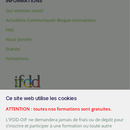
INFORMATIONS
Qui sommes-nous?
Actualités-Communiqués-Blogue-Innovations
FAQ
Nous joindre
Statuts
Formations
Ce site web utilise les cookies
200, chemin Sainte-Foy, bureau 1.40, Québec, Québec, G1R 1T3,
Canada
ATTENTION : toutes nos formations sont gratuites.
Tél. :
+ (1) 418 692 5727
L’IFDD-OIF ne demandera jamais de frais ou de dépôt pour
Fax :
+ (1) 418 692 5644
s’inscrire et participer à une formation ou toute autre