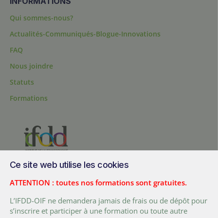
INFORMATIONS
Qui sommes-nous?
Actualités-Communiqués-Blogue-Innovations
FAQ
Nous joindre
Statuts
Formations
Ce site web utilise les cookies
200, chemin Sainte-Foy, bureau 1.40, Québec, Québec, G1R 1T3,
Canada
ATTENTION : toutes nos formations sont gratuites.
Tél. :
+ (1) 418 692 5727
L’IFDD-OIF ne demandera jamais de frais ou de dépôt pour
Fax :
+ (1) 418 692 5644
s’inscrire et participer à une formation ou toute autre