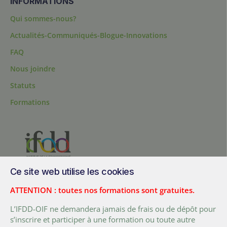
INFORMATIONS
Qui sommes-nous?
Actualités-Communiqués-Blogue-Innovations
FAQ
Nous joindre
Statuts
Formations
Ce site web utilise les cookies
200, chemin Sainte-Foy, bureau 1.40, Québec, Québec, G1R 1T3,
Canada
ATTENTION : toutes nos formations sont gratuites.
Tél. :
+ (1) 418 692 5727
L’IFDD-OIF ne demandera jamais de frais ou de dépôt pour
Fax :
+ (1) 418 692 5644
s’inscrire et participer à une formation ou toute autre