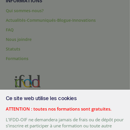
INFORMATIONS
Qui sommes-nous?
Actualités-Communiqués-Blogue-Innovations
FAQ
Nous joindre
Statuts
Formations
Ce site web utilise les cookies
200, chemin Sainte-Foy, bureau 1.40, Québec, Québec, G1R 1T3,
Canada
ATTENTION : toutes nos formations sont gratuites.
Tél. :
+ (1) 418 692 5727
L’IFDD-OIF ne demandera jamais de frais ou de dépôt pour
Fax :
+ (1) 418 692 5644
s’inscrire et participer à une formation ou toute autre