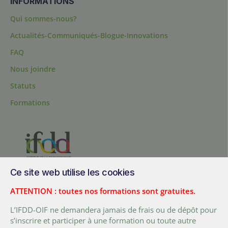
INFORMATIONS
Qui sommes-nous?
Actualités-Communiqués-Blogue-Innovations
FAQ
Nous joindre
Statuts
Formations
Ce site web utilise les cookies
200, chemin Sainte-Foy, bureau 1.40, Québec, Québec, G1R 1T3,
Canada
ATTENTION : toutes nos formations sont gratuites.
Tél. :
+ (1) 418 692 5727
L’IFDD-OIF ne demandera jamais de frais ou de dépôt pour
Fax :
+ (1) 418 692 5644
s’inscrire et participer à une formation ou toute autre