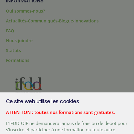
INFORMATIONS
Qui sommes-nous?
Actualités-Communiqués-Blogue-Innovations
FAQ
Nous joindre
Statuts
Formations
Ce site web utilise les cookies
200, chemin Sainte-Foy, bureau 1.40, Québec, Québec, G1R 1T3,
Canada
ATTENTION : toutes nos formations sont gratuites.
Tél. :
+ (1) 418 692 5727
L’IFDD-OIF ne demandera jamais de frais ou de dépôt pour
Fax :
+ (1) 418 692 5644
s’inscrire et participer à une formation ou toute autre