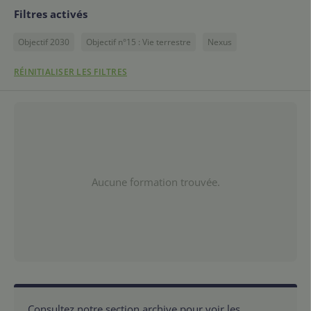
Filtres activés
Objectif 2030
Objectif n°15 : Vie terrestre
Nexus
RÉINITIALISER LES FILTRES
Aucune formation trouvée.
Consultez notre section archive pour voir les