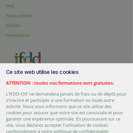
FAQ
Nous joindre
Statuts
Formations
Ce site web utilise les cookies
200, chemin Sainte-Foy, bureau 1.40, Québec, Québec, G1R 1T3,
ATTENTION : toutes nos formations sont gratuites.
Canada
L’IFDD-OIF ne demandera jamais de frais ou de dépôt pour
Tél. :
+ (1) 418 692 5727
s’inscrire et participer à une formation ou toute autre
Fax :
+ (1) 418 692 5644
activité. Nous vous informons que ce site utilise des
cookies pour assurer que notre site est conviviale et pour
FACEBOOK
LINKEDIN
TWITTER
YOUTUBE
garantir une expérience optimale. En poursuivant sur ce
site, vous déclarez accepter l’utilisation de cookies
conformément à notre
politique de confidentialité
.