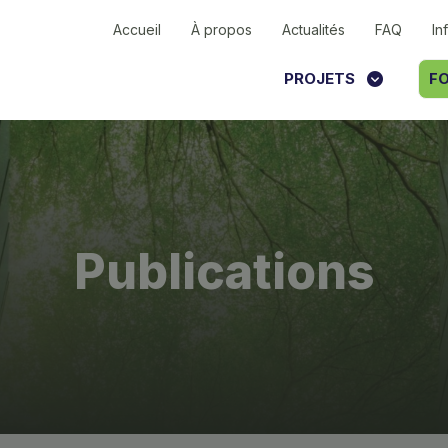
Accueil
À propos
Actualités
FAQ
In
PROJETS
FO
Publications