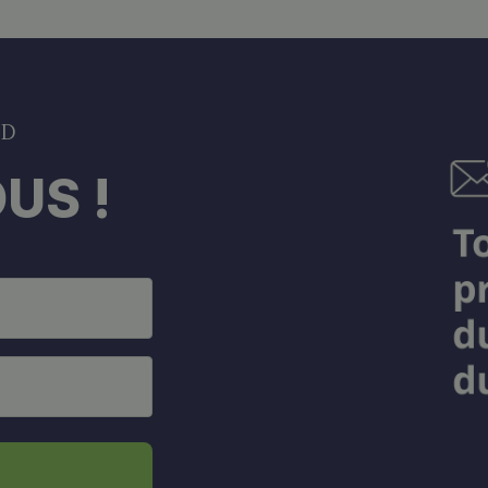
DD
US !