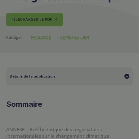
TÉLÉCHARGER LE PDF
Partager
FACEBOOK
COPIER LE LIEN
https://www.ifdd.francoph
Détails de la publication
Collection
Sommaire
Guide des négociations
ANNEXE – Bref historique des négociations
internationales sur le changement climatique