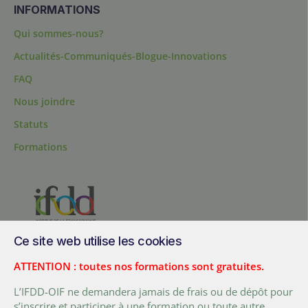
INFORMATIONS
Qui sommes-nous?
Actualités-Communiqués-Blogue-Innovations
FAQ
Nous joindre
Statuts
Formations
Ce site web utilise les cookies
200, chemin Sainte-Foy, bureau 1.40, Québec, Québec, G1R 1T3,
Canada
ATTENTION : toutes nos formations sont gratuites.
Tél. :
+ (1) 418 692 5727
L’IFDD-OIF ne demandera jamais de frais ou de dépôt pour
Fax :
+ (1) 418 692 5644
s’inscrire et participer à une formation ou toute autre