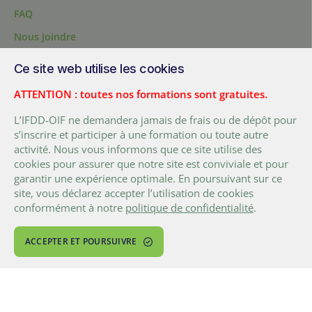
FAQ
Nous joindre
Statuts
Ce site web utilise les cookies
Formations
ATTENTION : toutes nos formations sont gratuites.
L’IFDD-OIF ne demandera jamais de frais ou de dépôt pour
s’inscrire et participer à une formation ou toute autre
activité. Nous vous informons que ce site utilise des
cookies pour assurer que notre site est conviviale et pour
garantir une expérience optimale. En poursuivant sur ce
200, chemin Sainte-Foy, bureau 1.40, Québec, Québec, G1R 1T3,
site, vous déclarez accepter l’utilisation de cookies
Canada
conformément à notre
politique de confidentialité
.
Tél. :
+ (1) 418 692 5727
Fax :
+ (1) 418 692 5644
ACCEPTER ET POURSUIVRE
FACEBOOK
LINKEDIN
TWITTER
YOUTUBE