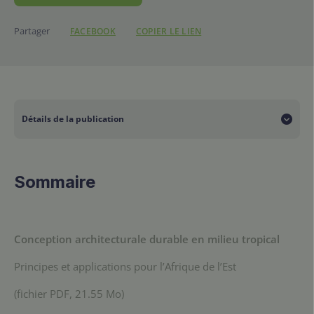
Partager
FACEBOOK
COPIER LE LIEN
https://www.ifdd.francopho
Détails de la publication
Collection
Sommaire
Manuels de formation
Conception architecturale durable en milieu tropical
Principes et applications pour l’Afrique de l’Est
(fichier PDF, 21.55 Mo)