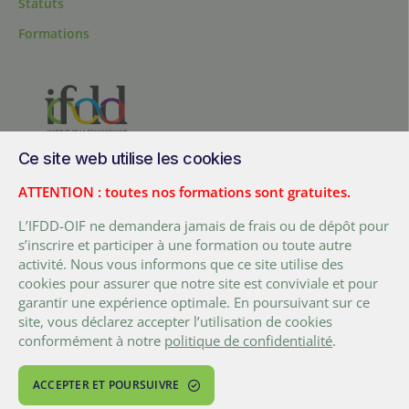
Statuts
Formations
Ce site web utilise les cookies
200, chemin Sainte-Foy, bureau 1.40, Québec, Québec, G1R 1T3,
Canada
ATTENTION : toutes nos formations sont gratuites.
Tél. :
+ (1) 418 692 5727
L’IFDD-OIF ne demandera jamais de frais ou de dépôt pour
Fax :
+ (1) 418 692 5644
s’inscrire et participer à une formation ou toute autre
activité. Nous vous informons que ce site utilise des
FACEBOOK
LINKEDIN
TWITTER
YOUTUBE
cookies pour assurer que notre site est conviviale et pour
garantir une expérience optimale. En poursuivant sur ce
site, vous déclarez accepter l’utilisation de cookies
conformément à notre
politique de confidentialité
.
Conditions d’utilisation
© 2026 Organisation internationale de la Francophonie
ACCEPTER ET POURSUIVRE
Réalisé avec
par Sudo agence web