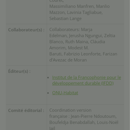
Massimiliano Manfren, Manlio
Mazzon, Lavinia Tagliabue,
Sebastian Lange
Collaborateurs: Marja
Collaborateur(s) :
Edelman, Jerusha Ngungui, Zeltia
Blanco, Ruth Maina, Cláudia
Amorim, Modest M.
Baruti, Fabrizio Leonforte, Farizan
d’Avezac de Moran
Éditeur(s) :
Institut de la Francophonie pour le
développement durable (IFDD)
ONU-Habitat
Coordination version
Comité éditorial :
française : Jean-Pierre Ndoutoum,
Boufeldja Benabdallah, Louis-Noël
Jail