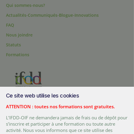
Qui sommes-nous?
Actualités-Communiqués-Blogue-Innovations
FAQ
Nous joindre
Statuts
Formations
Ce site web utilise les cookies
200, chemin Sainte-Foy, bureau 1.40, Québec, Québec, G1R 1T3,
Canada
ATTENTION : toutes nos formations sont gratuites.
Tél. :
+ (1) 418 692 5727
L’IFDD-OIF ne demandera jamais de frais ou de dépôt pour
Fax :
+ (1) 418 692 5644
s’inscrire et participer à une formation ou toute autre
activité. Nous vous informons que ce site utilise des
FACEBOOK
LINKEDIN
TWITTER
YOUTUBE