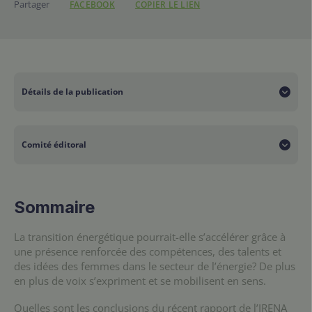
Partager
FACEBOOK
COPIER LE LIEN
https://www.ifdd.francoph
Détails de la publication
Collection
Comité éditoral
IFDD
Projet
Auteur(s)
Accès à l’énergie durable
Sommaire
Les expertes-conférencières sont :
La transition énergétique pourrait-elle s’accélérer grâce à
une présence renforcée des compétences, des talents et
des idées des femmes dans le secteur de l’énergie? De plus
en plus de voix s’expriment et se mobilisent en sens.
Mme Rabia Ferroukhi
, Directrice pour la recherche, les
politiques énergétiques et les finances, Agence
Quelles sont les conclusions du récent rapport de l’IRENA
internationale pour les énergies renouvelables (IRENA).