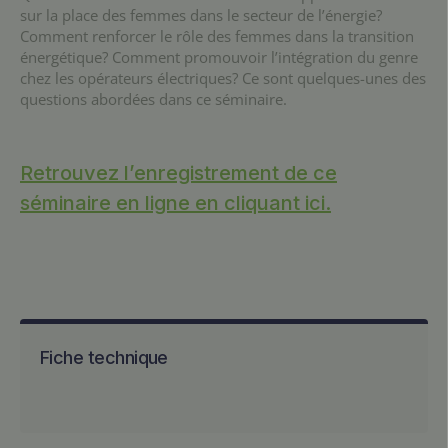
sur la place des femmes dans le secteur de l’énergie?
Comment renforcer le rôle des femmes dans la transition
é
nergétique? Comment promouvoir l’intégration du genre
Mme Christine Lins
, Directrice exécutive, Global
chez les opérateurs électriques? Ce sont quelques-unes des
Women’s Network for the Energy Transition (GWNET).
questions abordées dans ce séminaire.
Mme Camille Le Thuc
, Responsable équipe projet
Retrouvez l’enregistrement de ce
énergie, Agence française pour le développement (AFD).
séminaire en ligne en cliquant ici.
Mme Carine Chevallier
, Experte environnementale et
sociale, Agence française pour le développement (AFD).
Collaborateur(s)
Fiche technique
Supervision technique :
Mme Maryse LABRIET
, Directrice,
Eneris Consultants