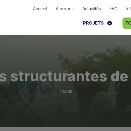
Accueil
À propos
Actualités
FAQ
In
PROJETS
FO
s structurantes de 
Nexus