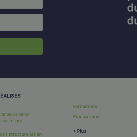
ÉALISÉS
Formations
rantes de terrain
Publications
 gouvernance
+ Plus
ons structurelles en