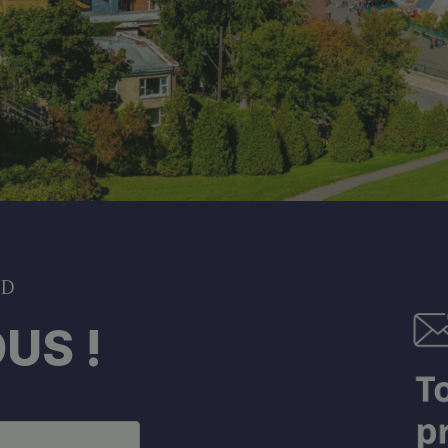
DD
US !