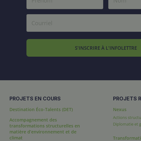
S'INSCRIRE À L'INFOLETTRE
PROJETS EN COURS
PROJETS R
Destination Éco-Talents (DET)
Nexus
Actions structu
Accompagnement des
Diplomatie et
transformations structurelles en
matière d’environnement et de
climat
Transformati