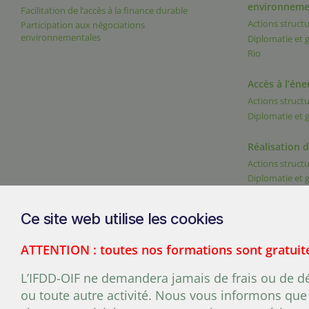
environneme
Facilitation de l’accès à la finance durable
Actions structu
Participation aux négociations
environnementales
Diplomatie et
Rio
Accès à l’éne
Actions structu
Diplomatie et
Réalisation 
Actions structu
Diplomatie et
Ce site web utilise les cookies
ATTENTION : toutes nos formations sont gratuit
200, chemin Sainte-Foy, burea
L’IFDD-OIF ne demandera jamais de frais ou de dép
ou toute autre activité. Nous vous informons que 