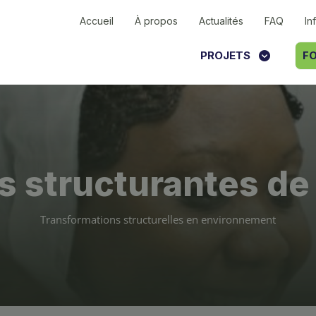
Accueil
À propos
Actualités
FAQ
In
PROJETS
FO
s structurantes de 
Transformations structurelles en environnement